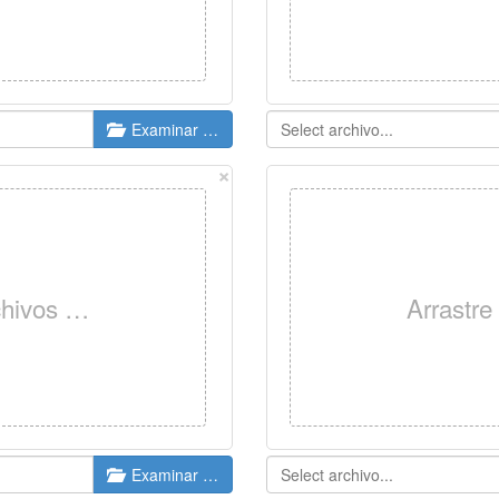
Examinar …
×
rchivos …
Arrastre
Examinar …