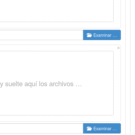
Examinar …
×
 y suelte aquí los archivos …
Examinar …